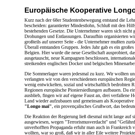
Europäische Kooperative Longo
Kurz nach der 68er Studentenbewegung entstand die Leh
bescheiden: garantierter Mindestlohn, Schluß mit den Hil
bestehenden Gesetze. Die Unternehmer waren sich nicht g
Drohungen und Entlassungen. Daraufhin organisierten w
großteils auf unserer Seite - die Unternehmer mußten zur
Überall entstanden Gruppen. Jedes Jahr gab es ein großes 
Belgien. Hier wurde die neue Gesellschaft ausprobiert, d
ausgetauscht, neue Kampagnen beschlossen, internationale
streikenden englischen Docker und belgischen Minenarbei
Die Sommerlager waren jedesmal zu kurz. Wir wollten uns
verlangten wir von den verschiedenen europäischen Regie
wenig entwickelten, sozial und wirtschaftlich bedrohten R
Regionen europäische Pioniersiedlungen aufbauen. Da ei
ausblieb, fingen wir auf eigene Faust an, drei verfallene
Land wieder aufzubauen und gemeinsam als Kooperative z
"Longo maï"
, ein provençalisches Grußwort, das bedeut
Die Reaktion der Regierung ließ diesmal nicht lange auf 
ausgewiesen, wegen "Terrorismusverdacht" und "Gefährdu
unverhofften Propaganda erfuhr man auch in Frankreich 
wollten, war so groß, daß wir in aller Eile weitere Projek