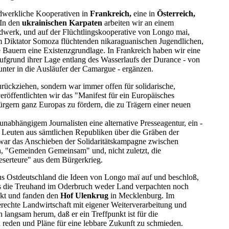
ndwerkliche Kooperativen in
Frankreich,
eine in
Österreich,
 In den
ukrainischen Karpaten
arbeiten wir an einem
dwerk, und auf der Flüchtlingskooperative von Longo mai,
m Diktator Somoza flüchtenden nikaraguanischen Jugendlichen,
 Bauern eine Existenzgrundlage. In Frankreich haben wir eine
aufgrund ihrer Lage entlang des Wasserlaufs der Durance - von
unter in die Ausläufer der Camargue - ergänzen.
urückziehen, sondern war immer offen für solidarische,
öffentlichten wir das "Manifest für ein Europäisches
rgern ganz Europas zu fördern, die zu Trägern einer neuen
abhängigem Journalisten eine alternative Presseagentur, ein -
n Leuten aus sämtlichen Republiken über die Gräben der
e war das Anschieben der Solidaritätskampagne zwischen
 "Gemeinden Gemeinsam" und, nicht zuletzt, die
erteure" aus dem Bürgerkrieg.
us Ostdeutschland die Ideen von Longo maï auf und beschloß,
uns die Treuhand im Oderbruch weder Land verpachten noch
ekt und fanden den
Hof Ulenkrug
in Mecklenburg. Im
rechte Landwirtschaft mit eigener Weiterverarbeitung und
langsam herum, daß er ein Treffpunkt ist für die
 reden und Pläne für eine lebbare Zukunft zu schmieden.