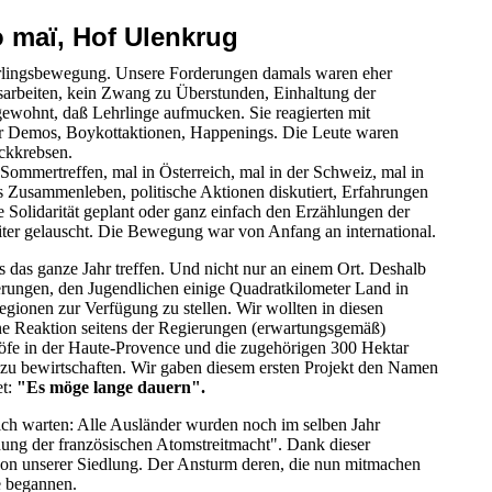
 maï, Hof Ulenkrug
rlingsbewegung. Unsere Forderungen damals waren eher
fsarbeiten, kein Zwang zu Überstunden, Einhaltung der
ewohnt, daß Lehrlinge aufmucken. Sie reagierten mit
ir Demos, Boykottaktionen, Happenings. Die Leute waren
ückkrebsen.
Sommertreffen, mal in Österreich, mal in der Schweiz, mal in
as Zusammenleben, politische Aktionen diskutiert, Erfahrungen
 Solidarität geplant oder ganz einfach den Erzählungen der
ter gelauscht. Die Bewegung war von Anfang an international.
 das ganze Jahr treffen. Und nicht nur an einem Ort. Deshalb
rungen, den Jugendlichen einige Quadratkilometer Land in
egionen zur Verfügung zu stellen. Wir wollten in diesen
ne Reaktion seitens der Regierungen (erwartungsgemäß)
 Höfe in der Haute-Provence und die zugehörigen 300 Hektar
u bewirtschaften. Wir gaben diesem ersten Projekt den Namen
et:
"Es möge lange dauern".
sich warten: Alle Ausländer wurden noch im selben Jahr
ng der französischen Atomstreitmacht". Dank dieser
von unserer Siedlung. Der Ansturm deren, die nun mitmachen
te begannen.