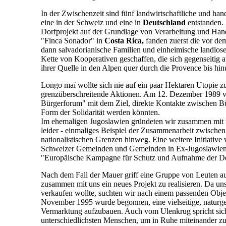
In der Zwischenzeit sind fünf landwirtschaftliche und ha
eine in der Schweiz und eine in
Deutschland
entstanden.
Dorfprojekt auf der Grundlage von Verarbeitung und Han
"Finca Sonador" in
Costa Rica,
fanden zuerst die vor de
dann salvadorianische Familien und einheimische landlose
Kette von Kooperativen geschaffen, die sich gegenseitig 
ihrer Quelle in den Alpen quer durch die Provence bis hin
Longo maï wollte sich nie auf ein paar Hektaren Utopie z
grenzüberschreitende Aktionen. Am 12. Dezember 1989 ver
Bürgerforum" mit dem Ziel, direkte Kontakte zwischen Bü
Form der Solidarität werden könnten.
Im ehemaligen Jugoslawien gründeten wir zusammen mit un
leider - einmaliges Beispiel der Zusammenarbeit zwische
nationalistischen Grenzen hinweg. Eine weitere Initiativ
Schweizer Gemeinden und Gemeinden in Ex-Jugoslawien,
"Europäische Kampagne für Schutz und Aufnahme der Des
Nach dem Fall der Mauer griff eine Gruppe von Leuten a
zusammen mit uns ein neues Projekt zu realisieren. Da 
verkaufen wollte, suchten wir nach einem passenden Obj
November 1995 wurde begonnen, eine vielseitige, naturge
Vermarktung aufzubauen. Auch vom Ulenkrug spricht sich 
unterschiedlichsten Menschen, um in Ruhe miteinander zu