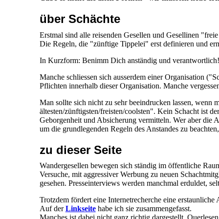
über Schächte
Erstmal sind alle reisenden Gesellen und Gesellinen "frei
Die Regeln, die "zünftige Tippelei" erst definieren und erm
In Kurzform: Benimm Dich anständig und verantwortlich! 
Manche schliessen sich ausserdem einer Organisation ("S
Pflichten innerhalb dieser Organisation. Manche vergessen 
Man sollte sich nicht zu sehr beeindrucken lassen, wenn m
ältesten/zünftigsten/freisten/coolsten". Kein Schacht ist 
Geborgenheit und Absicherung vermitteln. Wer aber die A
um die grundlegenden Regeln des Anstandes zu beachten,
zu dieser Seite
Wandergesellen bewegen sich ständig im öffentliche Raum.
Versuche, mit aggressiver Werbung zu neuen Schachtmitg
gesehen. Presseinterviews werden manchmal erduldet, sel
Trotzdem fördert eine Internetrecherche eine erstaunli
Auf der
Linkseite
habe ich sie zusammengefasst.
Manches ist dabei nicht ganz richtig dargestellt, Querlesen 