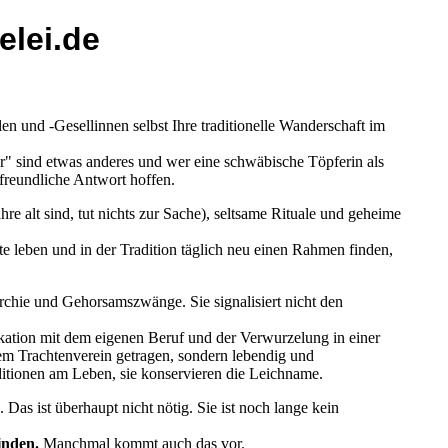
elei.de
en und -Gesellinnen selbst Ihre traditionelle Wanderschaft im
r" sind etwas anderes und wer eine schwäbische Töpferin als
reundliche Antwort hoffen.
re alt sind, tut nichts zur Sache), seltsame Rituale und geheime
 leben und in der Tradition täglich neu einen Rahmen finden,
rarchie und Gehorsamszwänge. Sie signalisiert nicht den
ikation mit dem eigenen Beruf und der Verwurzelung in einer
hem Trachtenverein getragen, sondern lebendig und
aditionen am Leben, sie konservieren die Leichname.
Das ist überhaupt nicht nötig. Sie ist noch lange kein
inden.
Manchmal kommt auch das vor.