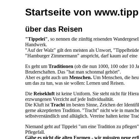
Startseite von www.tipp
über das Reisen
"Tippelei"
, so nennen die zünftig reisenden Wandergesell
Handwerk.
"Auf der Walz" gilt den meisten als Unwort, "Tippelbrüde
"Hamburger Zimmermann" anspricht, darf kaum auf eine f
Es geht um
Traditionen
(ob die nun 1000, 100 oder 10 Jah
Bruderschaften. Das "hat man schonmal gehört".
Aber es geht auch um
Menschen.
Um Menschen, die heute
um das zu tun, was sie wollen: Lernen und Reisen.
Die
Reisekluft
ist keine Uniform. Sie steht nicht für Hie
erzwungenen Verzicht auf jede Individualität.
Die Kluft ist
Tracht
im besten Sinne, Zeichen der Identif
gerne akzeptierten Tradition. "Tracht" nicht wie in manc
selbstverständlich und alltäglich. Vereine halten keine Tr
Niemand geht auf Tippelei "um eine Tradition zu pflegen". 
Pflegefall.
Gäbe es nicht die alten Formen - wir müssten neue erf