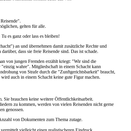
e Reisende".
öglichen, gelten für alle.
Tu es ganz oder lass es bleiben!
chacht") an und übernehmen damit zusätzliche Rechte und
darüber, dass sie freie Reisende sind. Das ist schade.
an von jungen Fremden erzählt kriegt: "Wir sind die
der "einzig wahre". Mitgliedschaft in einem Schacht kann
ndrohung von Strafe durch die "Zunftgerichtsbarkeit" braucht,
 wird auch in einem Schacht keine gute Figur machen.
 Sie brauchen keine weitere Öffentlichkeitsarbeit.
liedern zu kommen, werden von vielen Reisenden nicht gerne
ten genossen.
che Anzahl von Dokumenten zum Thema zutage.
vermittelt vielleicht einen realistischeren Eindruck.